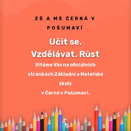
ZŠ A MŠ ČERNÁ V
POŠUMAVÍ
Učit se.
Vzdělávat. Růst
Vítáme Vás na oficiálních
stránkách Základní a Mateřské
školy
v Černé v Pošumaví.
;