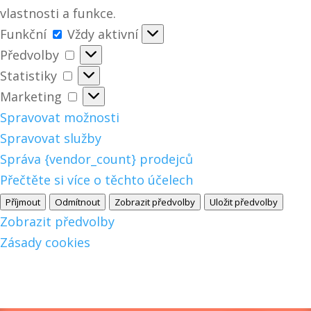
vlastnosti a funkce.
Funkční
Funkční
Vždy aktivní
Předvolby
Předvolby
Statistiky
Statistiky
Marketing
Marketing
Spravovat možnosti
Spravovat služby
Správa {vendor_count} prodejců
Přečtěte si více o těchto účelech
Příjmout
Odmítnout
Zobrazit předvolby
Uložit předvolby
Zobrazit předvolby
Zásady cookies