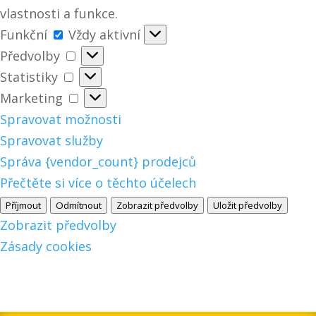
vlastnosti a funkce.
Funkční
Funkční
Vždy aktivní
Předvolby
Předvolby
Statistiky
Statistiky
Marketing
Marketing
Spravovat možnosti
Spravovat služby
Správa {vendor_count} prodejců
Přečtěte si více o těchto účelech
Příjmout
Odmítnout
Zobrazit předvolby
Uložit předvolby
Zobrazit předvolby
Zásady cookies