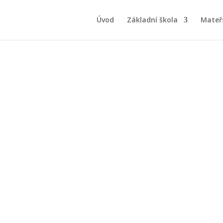
Úvod
Základní škola
Mateř