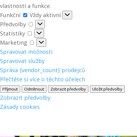
vlastnosti a funkce.
Funkční
Funkční
Vždy aktivní
Předvolby
Předvolby
Statistiky
Statistiky
Marketing
Marketing
Spravovat možnosti
Spravovat služby
Správa {vendor_count} prodejců
Přečtěte si více o těchto účelech
Příjmout
Odmítnout
Zobrazit předvolby
Uložit předvolby
Zobrazit předvolby
Zásady cookies