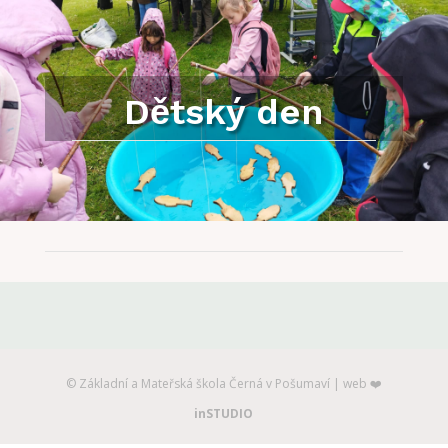
Dětský den
©️ Základní a Mateřská škola Černá v Pošumaví | web ❤️
inSTUDIO