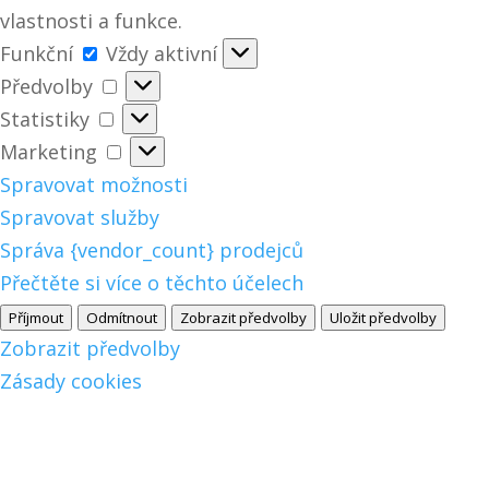
vlastnosti a funkce.
Funkční
Funkční
Vždy aktivní
Předvolby
Předvolby
Statistiky
Statistiky
Marketing
Marketing
Spravovat možnosti
Spravovat služby
Správa {vendor_count} prodejců
Přečtěte si více o těchto účelech
Příjmout
Odmítnout
Zobrazit předvolby
Uložit předvolby
Zobrazit předvolby
Zásady cookies