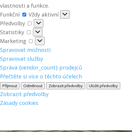
vlastnosti a funkce.
Funkční
Funkční
Vždy aktivní
Předvolby
Předvolby
Statistiky
Statistiky
Marketing
Marketing
Spravovat možnosti
Spravovat služby
Správa {vendor_count} prodejců
Přečtěte si více o těchto účelech
Příjmout
Odmítnout
Zobrazit předvolby
Uložit předvolby
Zobrazit předvolby
Zásady cookies