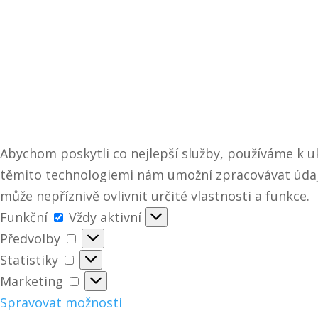
Abychom poskytli co nejlepší služby, používáme k uk
těmito technologiemi nám umožní zpracovávat údaje
může nepříznivě ovlivnit určité vlastnosti a funkce.
Funkční
Funkční
Vždy aktivní
Předvolby
Předvolby
Statistiky
Statistiky
Marketing
Marketing
Spravovat možnosti