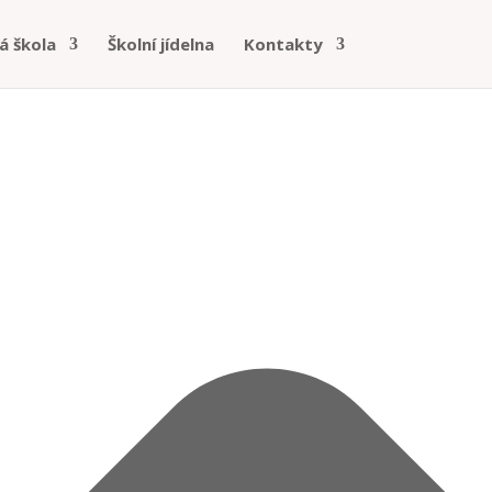
á škola
Školní jídelna
Kontakty