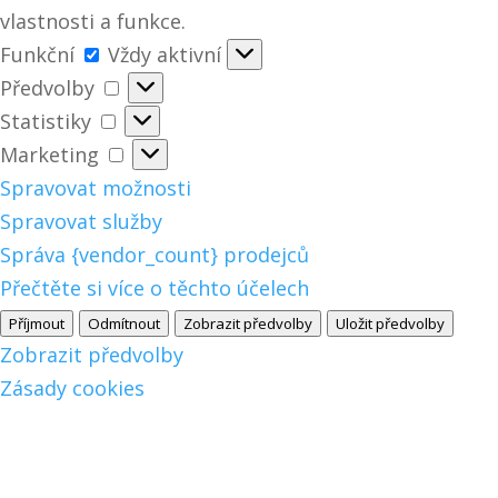
vlastnosti a funkce.
Funkční
Funkční
Vždy aktivní
Předvolby
Předvolby
Statistiky
Statistiky
Marketing
Marketing
Spravovat možnosti
Spravovat služby
Správa {vendor_count} prodejců
Přečtěte si více o těchto účelech
Příjmout
Odmítnout
Zobrazit předvolby
Uložit předvolby
Zobrazit předvolby
Zásady cookies