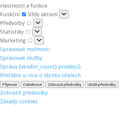
vlastnosti a funkce.
Funkční
Funkční
Vždy aktivní
Předvolby
Předvolby
Statistiky
Statistiky
Marketing
Marketing
Spravovat možnosti
Spravovat služby
Správa {vendor_count} prodejců
Přečtěte si více o těchto účelech
Příjmout
Odmítnout
Zobrazit předvolby
Uložit předvolby
Zobrazit předvolby
Zásady cookies