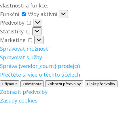
vlastnosti a funkce.
Funkční
Funkční
Vždy aktivní
Předvolby
Předvolby
Statistiky
Statistiky
Marketing
Marketing
Spravovat možnosti
Spravovat služby
Správa {vendor_count} prodejců
Přečtěte si více o těchto účelech
Příjmout
Odmítnout
Zobrazit předvolby
Uložit předvolby
Zobrazit předvolby
Zásady cookies