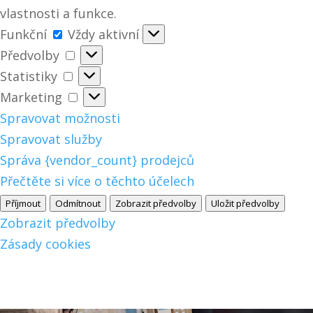
vlastnosti a funkce.
Funkční
Funkční
Vždy aktivní
Předvolby
Předvolby
Statistiky
Statistiky
Marketing
Marketing
Spravovat možnosti
Spravovat služby
Správa {vendor_count} prodejců
Přečtěte si více o těchto účelech
Příjmout
Odmítnout
Zobrazit předvolby
Uložit předvolby
Zobrazit předvolby
Zásady cookies