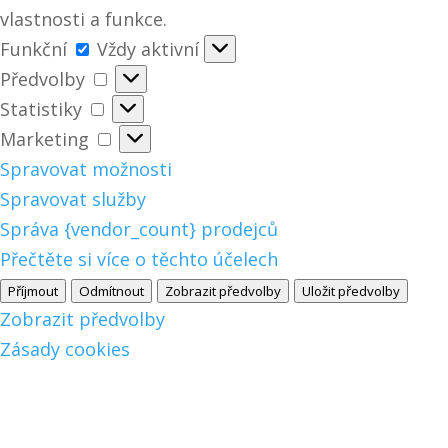
vlastnosti a funkce.
Funkční
Funkční
Vždy aktivní
Předvolby
Předvolby
Statistiky
Statistiky
Marketing
Marketing
Spravovat možnosti
Spravovat služby
Správa {vendor_count} prodejců
Přečtěte si více o těchto účelech
Příjmout
Odmítnout
Zobrazit předvolby
Uložit předvolby
Zobrazit předvolby
Zásady cookies