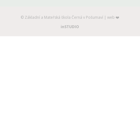
©️ Základní a Mateřská škola Černá v Pošumaví | web ❤️
inSTUDIO