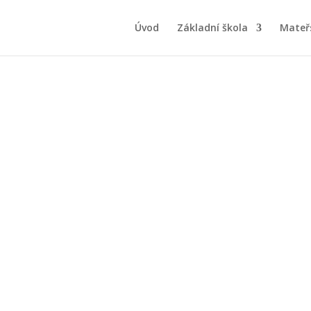
Úvod
Základní škola
Mateř