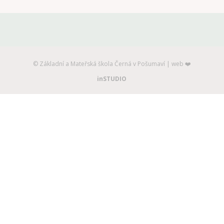
©️ Základní a Mateřská škola Černá v Pošumaví | web ❤️
inSTUDIO