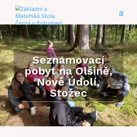
Seznamovací
pobyt na Olšině,
Nové Údolí,
Stožec