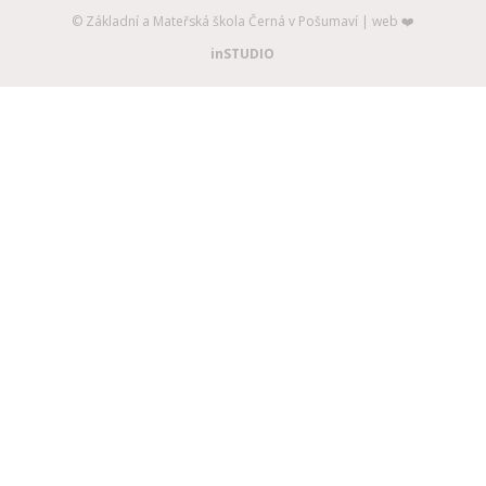
©️ Základní a Mateřská škola Černá v Pošumaví | web ❤️
inSTUDIO