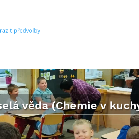
razit předvolby
elá věda (Chemie v kuch