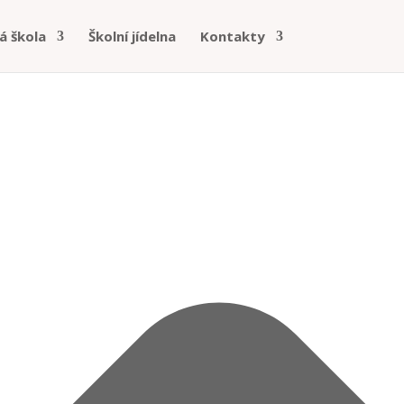
á škola
Školní jídelna
Kontakty