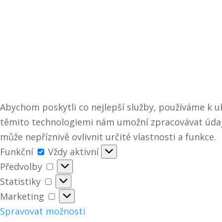
Abychom poskytli co nejlepší služby, používáme k uk
těmito technologiemi nám umožní zpracovávat údaje
může nepříznivě ovlivnit určité vlastnosti a funkce.
Funkční
Funkční
Vždy aktivní
Předvolby
Předvolby
Statistiky
Statistiky
Marketing
Marketing
Spravovat možnosti