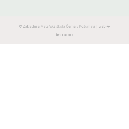
©️ Základní a Mateřská škola Černá v Pošumaví | web ❤️
inSTUDIO