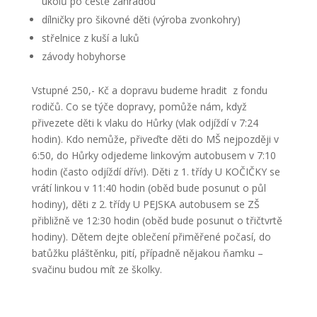
úkolů po cestě zahradou
dílničky pro šikovné děti (výroba zvonkohry)
střelnice z kuší a luků
závody hobyhorse
Vstupné 250,- Kč a dopravu budeme hradit z fondu
rodičů. Co se týče dopravy, pomůže nám, když
přivezete děti k vlaku do Hůrky (vlak odjíždí v 7:24
hodin). Kdo nemůže, přiveďte děti do MŠ nejpozději v
6:50, do Hůrky odjedeme linkovým autobusem v 7:10
hodin (často odjíždí dřív!). Děti z 1. třídy U KOČIČKY se
vrátí linkou v 11:40 hodin (oběd bude posunut o půl
hodiny), děti z 2. třídy U PEJSKA autobusem se ZŠ
přibližně ve 12:30 hodin (oběd bude posunut o třičtvrtě
hodiny). Dětem dejte oblečení přiměřené počasí, do
batůžku pláštěnku, pití, případně nějakou ňamku –
svačinu budou mít ze školky.