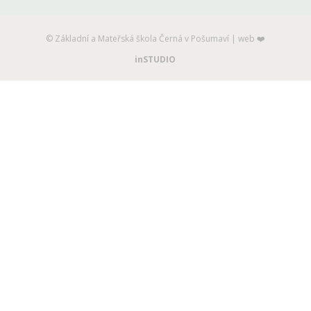
©️ Základní a Mateřská škola Černá v Pošumaví | web ❤️
inSTUDIO