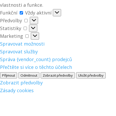
vlastnosti a funkce.
Funkční
Funkční
Vždy aktivní
Předvolby
Předvolby
Statistiky
Statistiky
Marketing
Marketing
Spravovat možnosti
Spravovat služby
Správa {vendor_count} prodejců
Přečtěte si více o těchto účelech
Příjmout
Odmítnout
Zobrazit předvolby
Uložit předvolby
Zobrazit předvolby
Zásady cookies